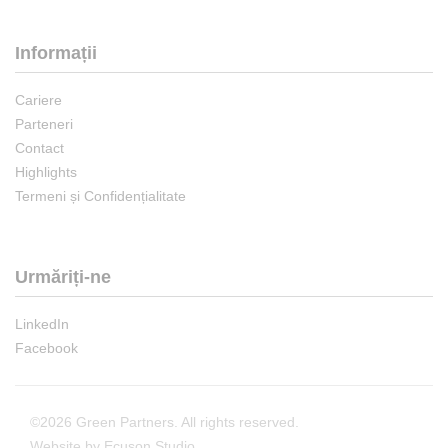
Informații
Cariere
Parteneri
Contact
Highlights
Termeni și Confidențialitate
Urmăriți-ne
LinkedIn
Facebook
©2026 Green Partners. All rights reserved.
Website by Ecuson Studio