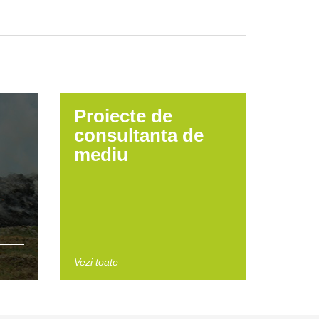
Proiecte de
consultanta de
mediu
Vezi toate