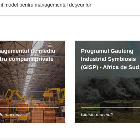
cient model pentru managementul deşeurilor
agementul de mediu
Programul Gauteng
tru companii private
Industrial Symbiosis
(GISP) - Africa de Sud
te mai mult
Citeste mai mult