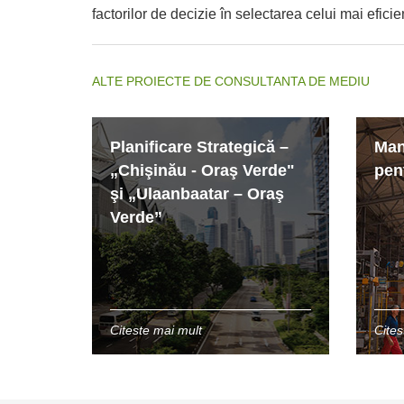
factorilor de decizie în selectarea celui mai efi
ALTE PROIECTE DE CONSULTANTA DE MEDIU
Planificare Strategică –
Man
„Chişinău - Oraş Verde"
pen
şi „Ulaanbaatar – Oraş
Verde”
Citeste mai mult
Cites