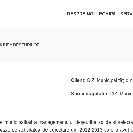
DESPRE NOI
ECHIPA
SERVI
IUNEA DEŞEURILOR
Client:
GIZ, Municipalităţi di
Sursa bugetului:
GIZ, Munici
re municipalităţi a managementului deşeurilor solide şi select
-a bazat pe activitatea de cercetare din 2012-2013 care a avut c